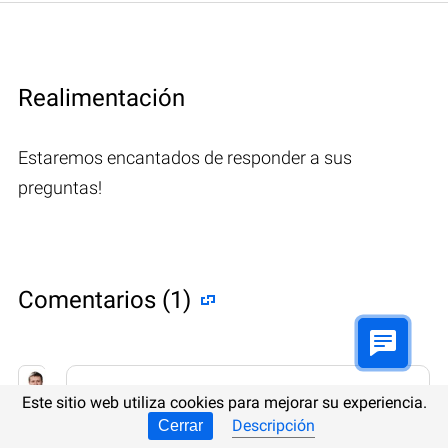
Realimentación
Estaremos encantados de responder a sus
preguntas!
Comentarios (1)
Hetman Software: Data Recovery
Este sitio web utiliza cookies para mejorar su experiencia.
9.08.2022 12:31
#
Descripción
Cerrar