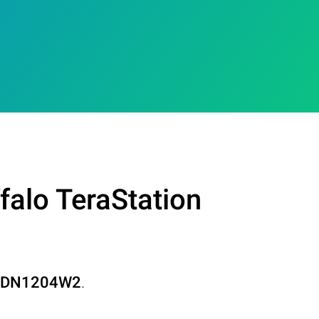
falo TeraStation
00DN1204W2
.