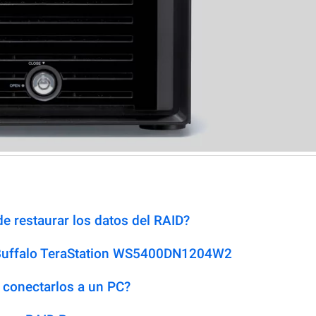
e restaurar los datos del RAID?
 Buffalo TeraStation WS5400DN1204W2
 conectarlos a un PC?