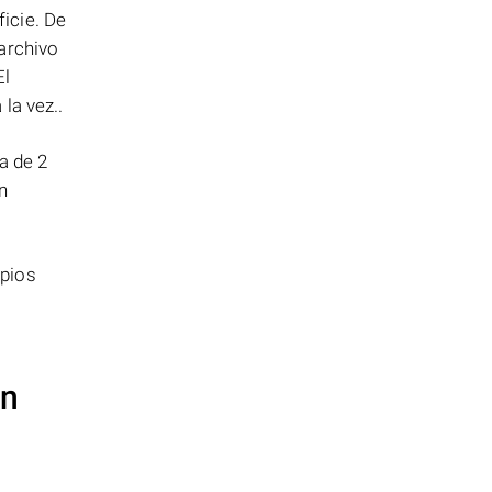
icie. De
archivo
El
la vez..
a de 2
n
opios
on