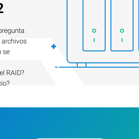
2
 pregunta
 archivos
o se
el RAID?
cio?