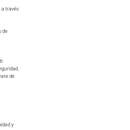
 a través
s de
eb
eguridad,
ware de
nidad y