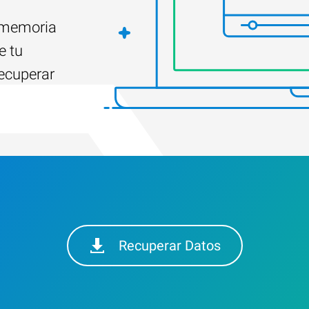
e memoria
e tu
ecuperar
Recuperar Datos