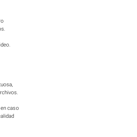
ro
os.
ideo.
tuosa,
rchivos.
s en caso
calidad