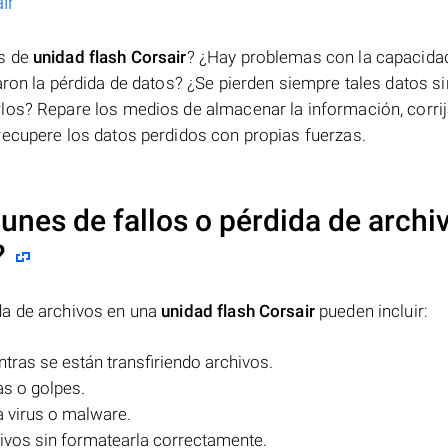
ir
os de
unidad flash Corsair
? ¿Hay problemas con la capacida
on la pérdida de datos? ¿Se pierden siempre tales datos s
los? Repare los medios de almacenar la información, corri
recupere los datos perdidos con propias fuerzas.
nes de fallos o pérdida de archi
?
da de archivos en una
unidad flash Corsair
pueden incluir:
ntras se están transfiriendo archivos.
as o golpes.
a virus o malware.
itivos sin formatearla correctamente.