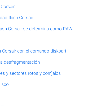
 Corsair
dad flash Corsair
flash Corsair se determina como RAW
h Corsair con el comando diskpart
 la desfragmentación
s y sectores rotos y corríjalos
disco