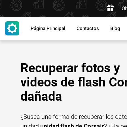
¡O
Página Principal
Contactos
Blog
Recuperar fotos y
videos de flash Co
dañada
¿Busca una forma de recuperar los dat
unidad
unidad flash de Corsair
? ¿Ha pe