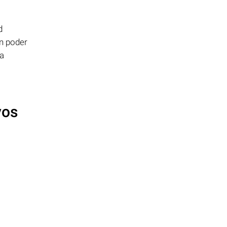
d
in poder
ja
vos