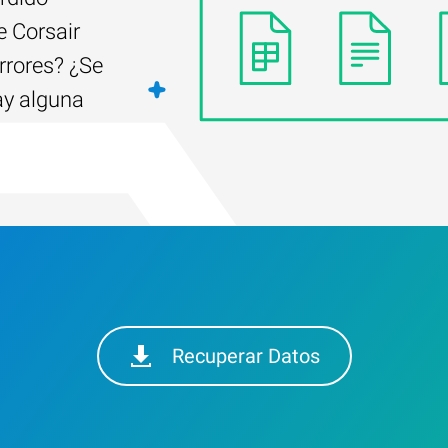
e Corsair
rrores? ¿Se
ay alguna
Recuperar Datos