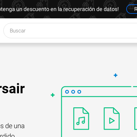
btenga un descuento en la recuperación de datos!
R
rsair
os de una
rdido