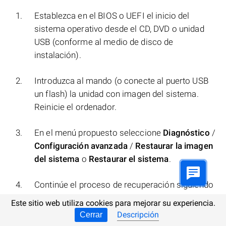
Establezca en el BIOS o UEFI el inicio del
sistema operativo desde el CD, DVD o unidad
USB (conforme al medio de disco de
instalación).
Introduzca al mando (o conecte al puerto USB
un flash) la unidad con imagen del sistema.
Reinicie el ordenador.
En el menú propuesto seleccione
Diagnóstico
/
Configuración avanzada
/
Restaurar la imagen
del sistema
o
Restaurar el sistema
.
Continúe el proceso de recuperación siguiendo
las instrucciones del asistente y haciendo clic
Este sitio web utiliza cookies para mejorar su experiencia.
en el botón
Siguiente
. El programa realizará el
Descripción
Cerrar
trabajo siguiente de forma automática.