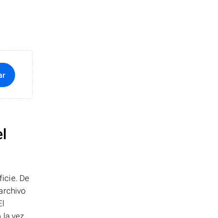
ar
el
icie. De
archivo
El
la vez..