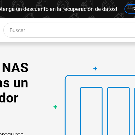
btenga un descuento en la recuperación de datos!
R
n NAS
as un
ador
 pregunta