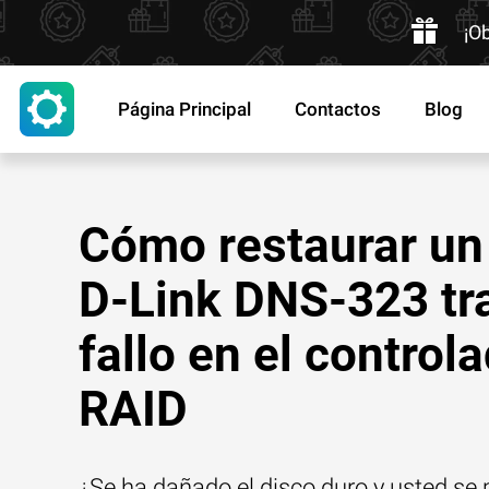
¡O
Página Principal
Contactos
Blog
Cómo restaurar u
D-Link DNS-323 tr
fallo en el control
RAID
¿Se ha dañado el disco duro y usted se