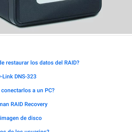
e restaurar los datos del RAID?
D-Link DNS-323
 conectarlos a un PC?
man RAID Recovery
 imagen de disco
os de los usuarios?