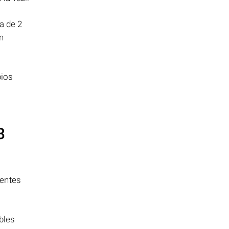
a de 2
n
pios
3
ientes
bles