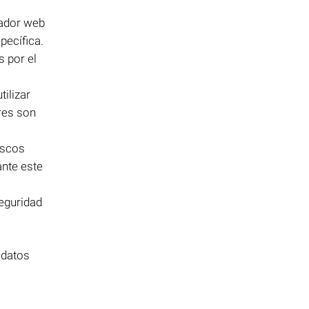
gador web
pecífica.
s por el
tilizar
res son
iscos
ante este
seguridad
 datos