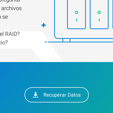
 archivos
o se
el RAID?
cio?
Recuperar Datos