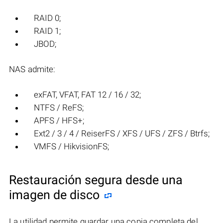
RAID 0;
RAID 1;
JBOD;
NAS admite:
exFAT, VFAT, FAT 12 / 16 / 32;
NTFS / ReFS;
APFS / HFS+;
Ext2 / 3 / 4 / ReiserFS / XFS / UFS / ZFS / Btrfs;
VMFS / HikvisionFS;
Restauración segura desde una
imagen de disco
La utilidad permite guardar una copia completa del