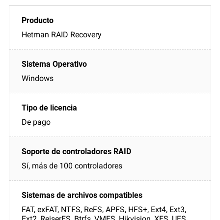
Hetman RAID Recovery
Windows
De pago
Sí, más de 100 controladores
FAT, exFAT, NTFS, ReFS, APFS, HFS+, Ext4, Ext3,
Ext2, ReiserFS, Btrfs, VMFS, Hikvision, XFS, UFS,