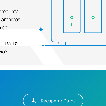
 pregunta
 archivos
o se
el RAID?
cio?
Recuperar Datos