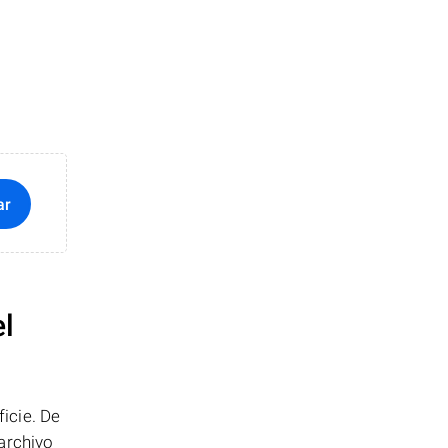
ar
el
icie. De
archivo