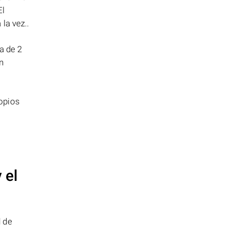
El
la vez..
a de 2
n
opios
 el
d de