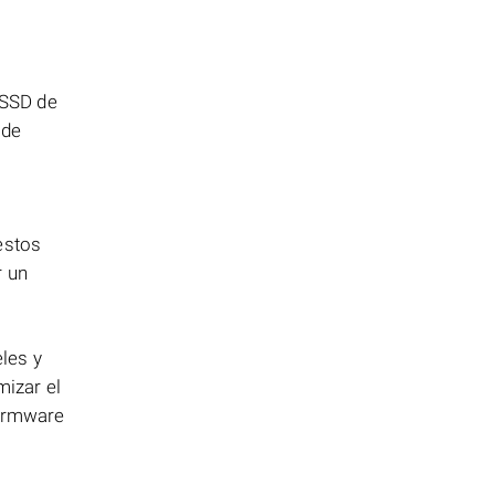
 SSD de
 de
estos
r un
les y
mizar el
firmware