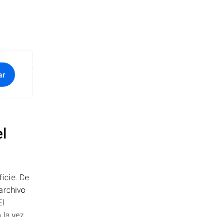
ar
el
icie. De
archivo
El
la vez..