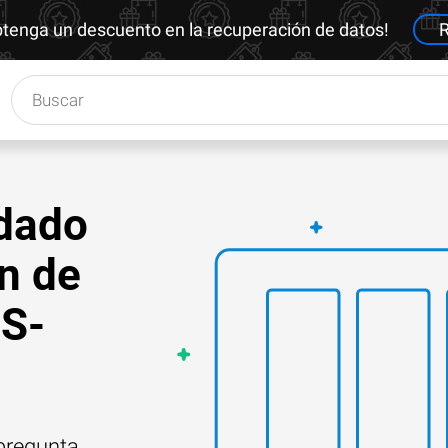
btenga un descuento en la recuperación de datos!
R
dado
ón de
DS-
 pregunta