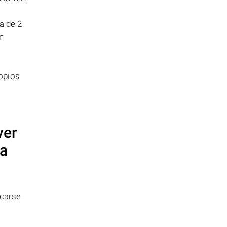
a de 2
n
opios
ver
la
icarse