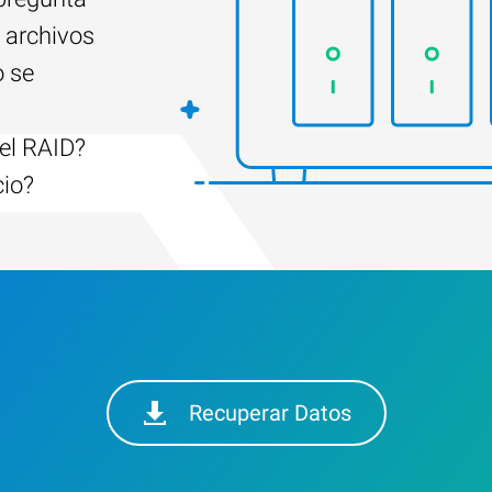
 archivos
o se
el RAID?
cio?
Recuperar Datos