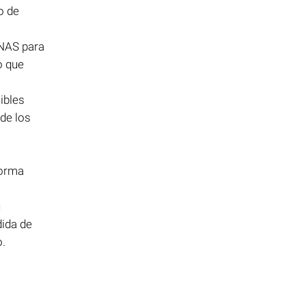
o de
 NAS para
o que
ibles
 de los
forma
u
dida de
o.