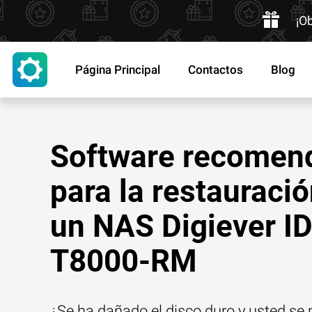
¡O
Página Principal
Contactos
Blog
Software recomen
para la restauraci
un NAS Digiever I
T8000-RM
¿Se ha dañado el disco duro y usted se