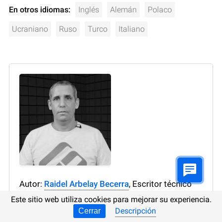
En otros idiomas:
Inglés
Alemán
Polaco
Ucraniano
Ruso
Turco
Italiano
Autor:
Raidel Arbelay Becerra
, Escritor técnico
Este sitio web utiliza cookies para mejorar su experiencia.
Raidel Arbelay Becerra es un escritor técnico de
Descripción
Cerrar
Hetman Software y la voz y la cara del canal de