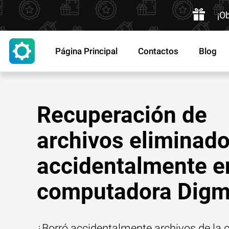
¡O
Página Principal
Contactos
Blog
Recuperación de
archivos eliminad
accidentalmente e
computadora Dig
¿Borró accidentalmente archivos de la 