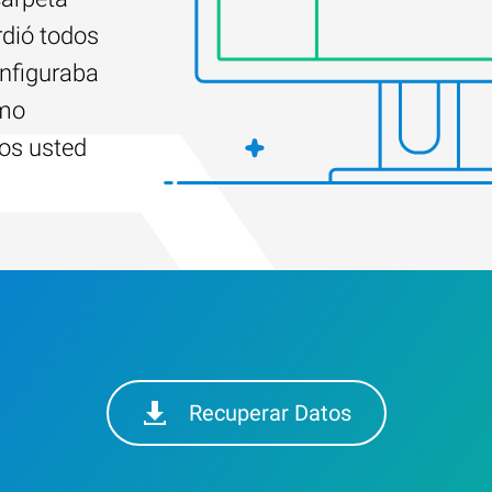
rdió todos
nfiguraba
ómo
dos usted
Recuperar Datos