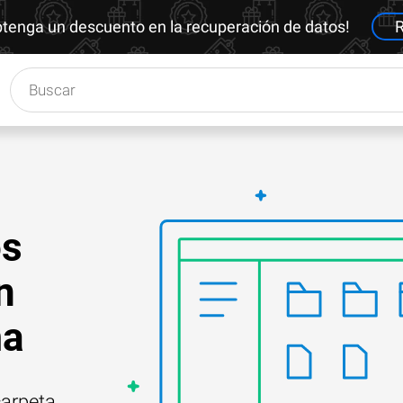
btenga un descuento en la recuperación de datos!
R
os
n
ma
carpeta