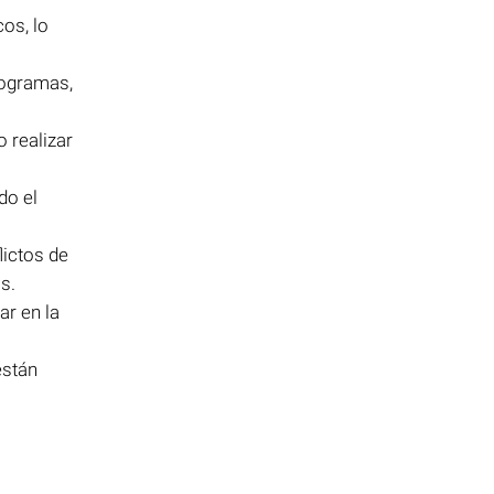
os, lo
rogramas,
 realizar
do el
lictos de
s.
ar en la
están