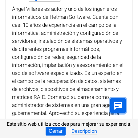
Ángel Villares es autor y uno de los ingenieros
informáticos de Hetman Software. Cuenta con
casi 10 años de experiencia en el campo de la
informática: administración y configuración de
servidores, instalación de sistemas operativos y
de diferentes programas informáticos,
configuración de redes, seguridad de la
información, implantación y asesoramiento en el
uso de software especializado. Es un experto en
el campo de la recuperación de datos, sistemas
de archivos, dispositivos de almacenamiento y
matrices RAID. Comenzó su carrera como
administrador de sistemas en una gran agencia
gubernamental. Aprovechó su experiencia para
escribir artículos sobre temas informáticos. A lo
Este sitio web utiliza cookies para mejorar su experiencia.
largo de su carrera ha escrito numerosos
Descripción
Cerrar
artículos, tutoriales y reseñas sobre software,