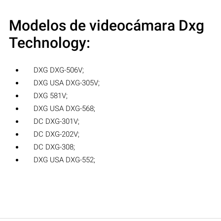
Modelos de videocámara Dxg
Technology:
DXG DXG-506V;
DXG USA DXG-305V;
DXG 581V;
DXG USA DXG-568;
DC DXG-301V;
DC DXG-202V;
DC DXG-308;
DXG USA DXG-552;