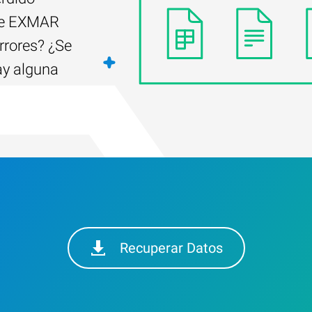
 de EXMAR
rrores? ¿Se
ay alguna
Recuperar Datos