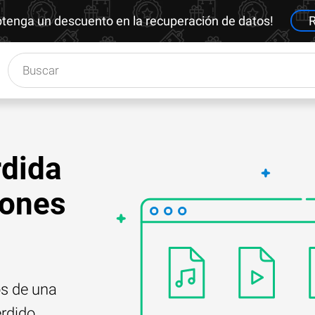
btenga un descuento en la recuperación de datos!
R
dida
iones
os de una
erdido