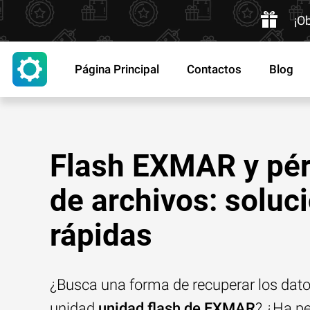
¡O
Página Principal
Contactos
Blog
Flash EXMAR y pér
de archivos: soluc
rápidas
¿Busca una forma de recuperar los dat
unidad
unidad flash de EXMAR
? ¿Ha p