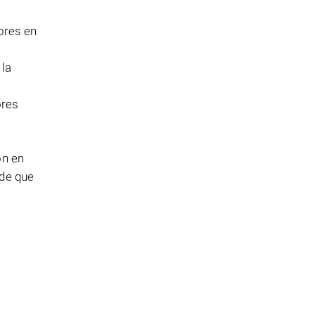
ores en
 la
ores
ón en
 de que