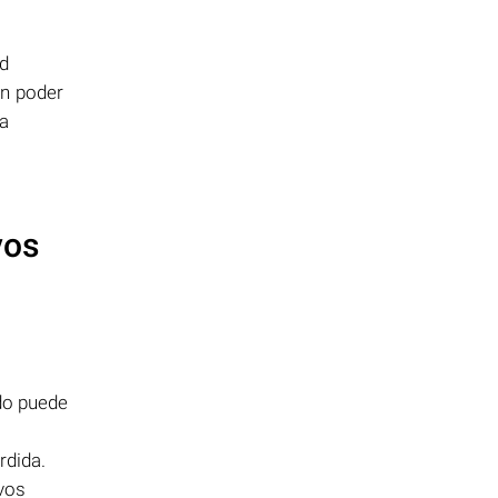
d
in poder
ja
vos
ado puede
rdida.
ivos