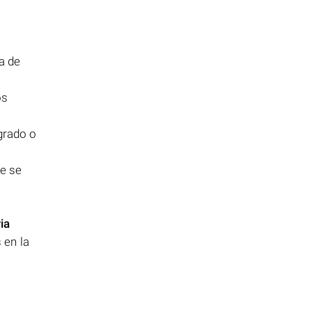
a de
os
grado o
ue se
ia
 en la