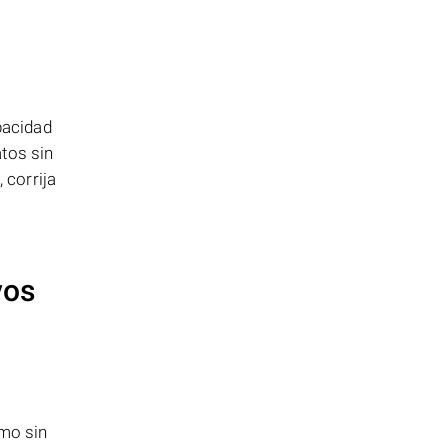
pacidad
tos sin
 corrija
vos
omo sin