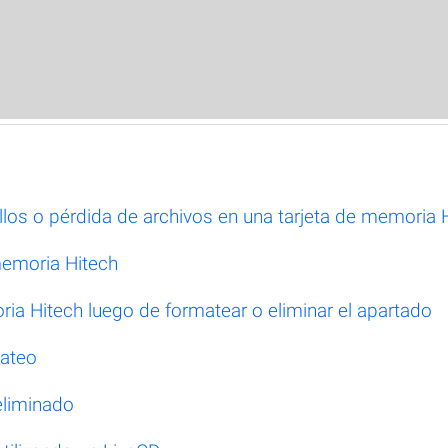
los o pérdida de archivos en una tarjeta de memoria 
memoria Hitech
ia Hitech luego de formatear o eliminar el apartado
mateo
eliminado