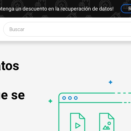
btenga un descuento en la recuperación de datos!
R
tos
e se