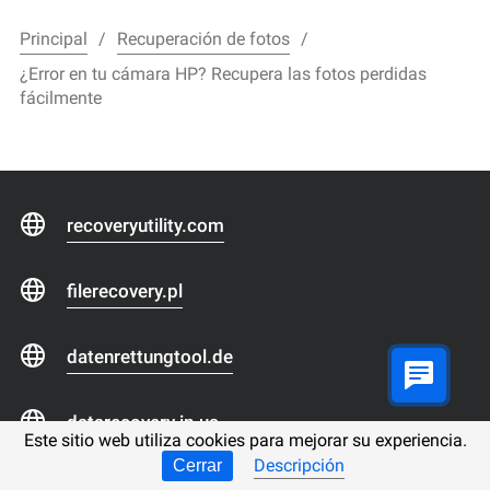
Principal
Recuperación de fotos
¿Error en tu cámara HP? Recupera las fotos perdidas
fácilmente
recoveryutility.com
filerecovery.pl
datenrettungtool.de
datarecovery.in.ua
Este sitio web utiliza cookies para mejorar su experiencia.
Descripción
Cerrar
datarecoverytool.com.tr