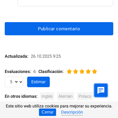
Publicar comentario
Actualizada:
26.10.2025 9:25
Evaluaciones:
6
Clasificación
:
En otros idiomas:
Inglés
Alemán
Polaco
Este sitio web utiliza cookies para mejorar su experiencia.
Ucraniano
Ruso
Turco
Italiano
Descripción
Cerrar