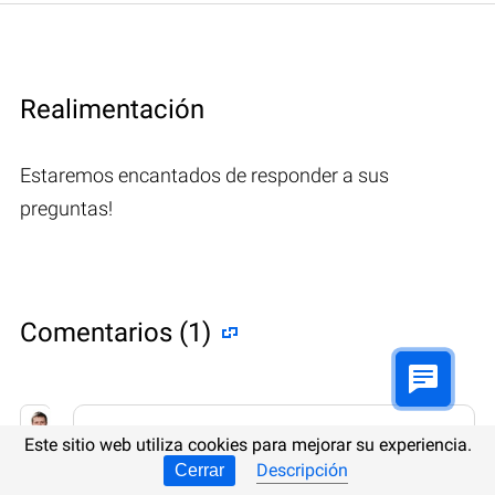
Realimentación
Estaremos encantados de responder a sus
preguntas!
Comentarios (1)
Hetman Software: Data Recovery
Este sitio web utiliza cookies para mejorar su experiencia.
9.08.2022 12:31
#
Descripción
Cerrar