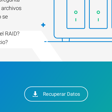
 archivos
o se
el RAID?
cio?
Recuperar Datos