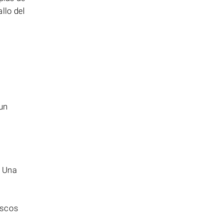
llo del
un
. Una
.
iscos