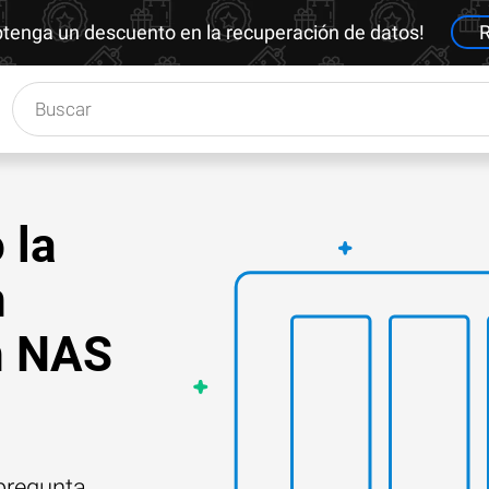
btenga un descuento en la recuperación de datos!
R
 la
n
n NAS
 pregunta