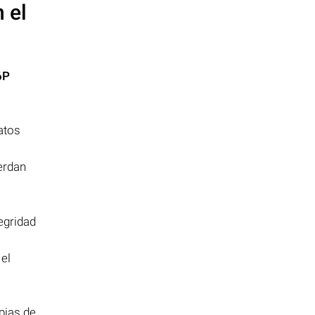
 el
6P
atos
ierdan
egridad
el
pias de