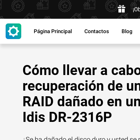
¡O
Página Principal
Contactos
Blog
Cómo llevar a cabo
recuperación de u
RAID dañado en u
Idis DR-2316P
¿Se ha dañado el disco duro y usted se