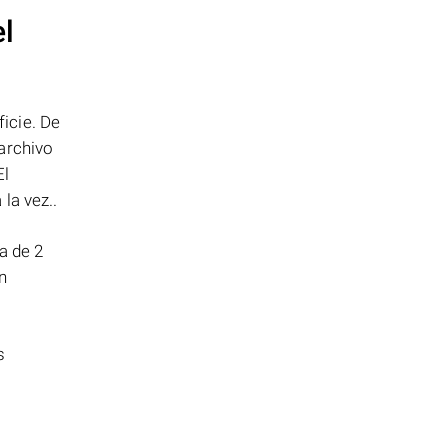
el
icie. De
archivo
El
la vez..
a de 2
n
s