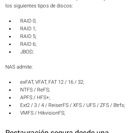
los siguientes tipos de discos:
RAID 0;
RAID 1;
RAID 5;
RAID 6;
JBOD;
NAS admite:
exFAT, VFAT, FAT 12 / 16 / 32;
NTFS / ReFS;
APFS / HFS+;
Ext2 / 3 / 4 / ReiserFS / XFS / UFS / ZFS / Btrfs;
VMFS / HikvisionFS;
Restauración segura desde una