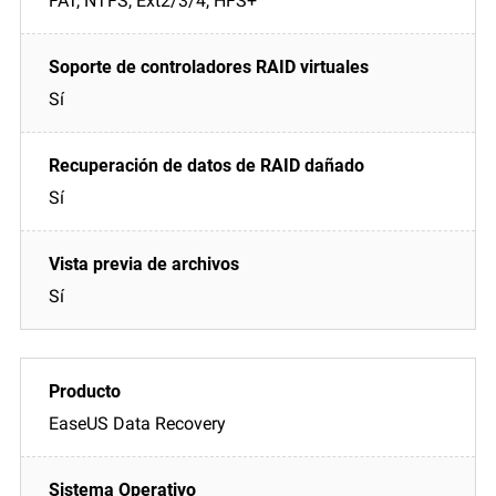
FAT, NTFS, Ext2/3/4, HFS+
Sí
Sí
Sí
EaseUS Data Recovery