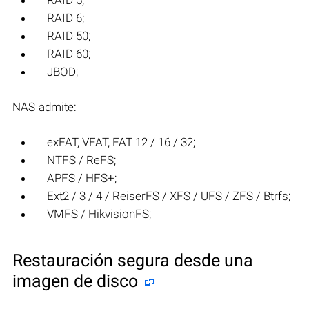
RAID 5;
RAID 6;
RAID 50;
RAID 60;
JBOD;
NAS admite:
exFAT, VFAT, FAT 12 / 16 / 32;
NTFS / ReFS;
APFS / HFS+;
Ext2 / 3 / 4 / ReiserFS / XFS / UFS / ZFS / Btrfs;
VMFS / HikvisionFS;
Restauración segura desde una
imagen de disco