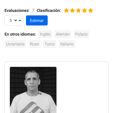
Evaluaciones:
7
Clasificación
:
En otros idiomas:
Inglés
Alemán
Polaco
Ucraniano
Ruso
Turco
Italiano