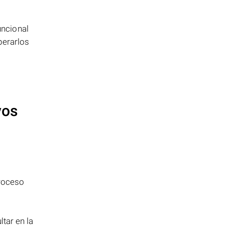
uncional
perarlos
vos
proceso
tar en la