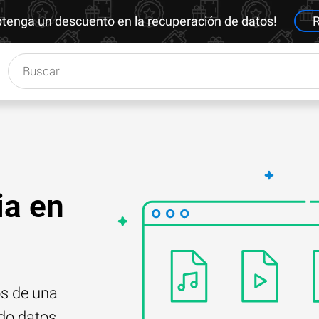
btenga un descuento en la recuperación de datos!
R
ia en
os de una
do datos