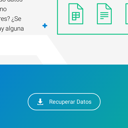
 no
res? ¿Se
ay alguna
Recuperar Datos