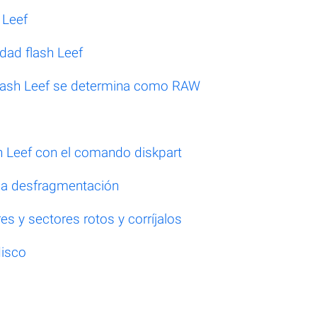
 Leef
dad flash Leef
flash Leef se determina como RAW
h Leef con el comando diskpart
 la desfragmentación
s y sectores rotos y corríjalos
disco