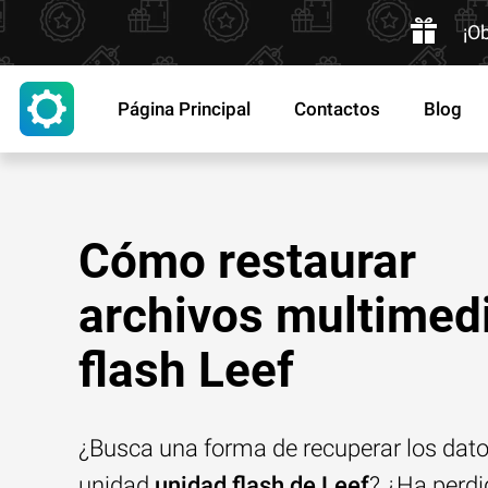
¡O
Página Principal
Contactos
Blog
Cómo restaurar
archivos multimed
flash Leef
¿Busca una forma de recuperar los dat
unidad
unidad flash de Leef
? ¿Ha perdi