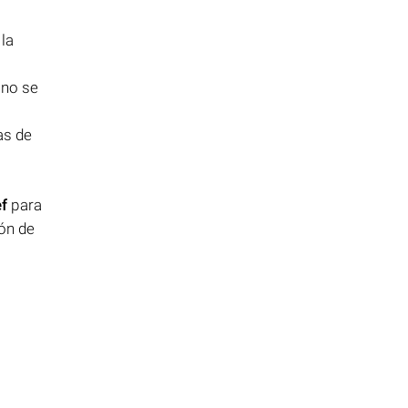
 la
 no se
as de
ef
para
ión de