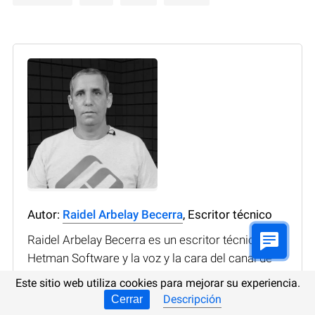
Autor:
Raidel Arbelay Becerra
, Escritor técnico
Raidel Arbelay Becerra es un escritor técnico de
Hetman Software y la voz y la cara del canal de
YouTube de Hetman Software: Recuperación de
Este sitio web utiliza cookies para mejorar su experiencia.
datos. Escribe artículos, tutoriales y reseñas en
Descripción
Cerrar
profundidad sobre el funcionamiento del