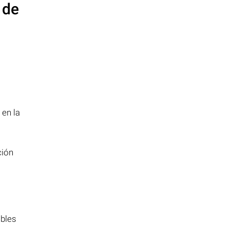
 de
 en la
ción
ibles