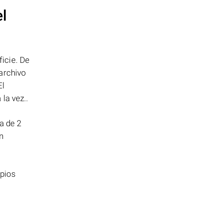
el
icie. De
archivo
El
la vez..
a de 2
n
opios