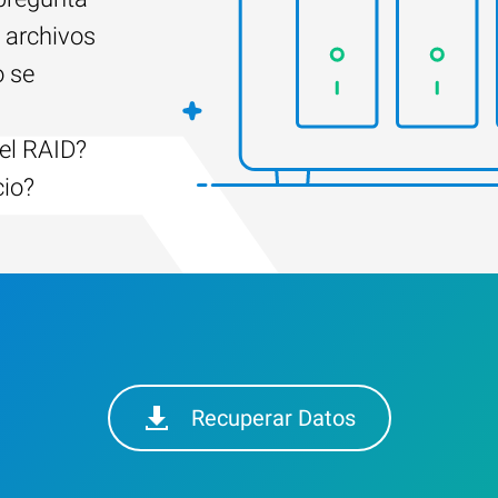
 archivos
o se
el RAID?
cio?
Recuperar Datos