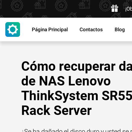
¡O
Página Principal
Contactos
Blog
Cómo recuperar da
de NAS Lenovo
ThinkSystem SR5
Rack Server
¿Se ha dañado el disco duro y usted se