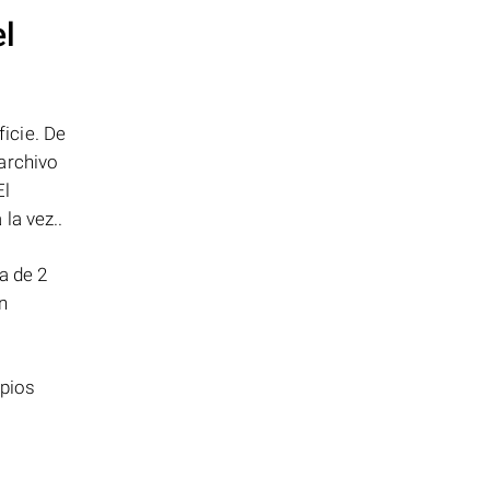
el
icie. De
archivo
El
la vez..
a de 2
n
opios