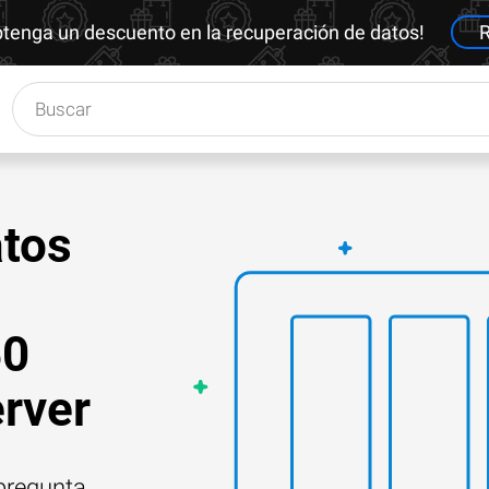
btenga un descuento en la recuperación de datos!
R
tos
50
erver
 pregunta