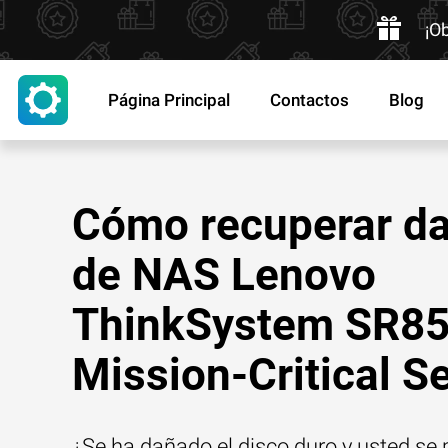
¡O
Página Principal
Contactos
Blog
Cómo recuperar da
de NAS Lenovo
ThinkSystem SR8
Mission-Critical S
¿Se ha dañado el disco duro y usted se