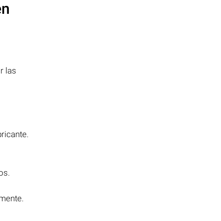
en
r las
ricante.
os.
amente.