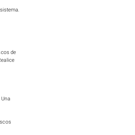
 sistema.
scos de
Realice
. Una
.
iscos