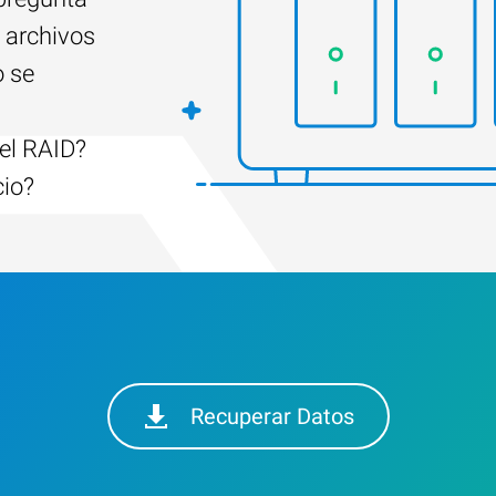
 archivos
o se
el RAID?
cio?
Recuperar Datos