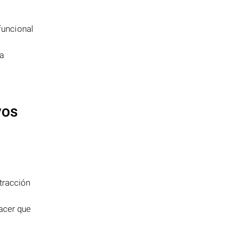
funcional
ja
vos
tracción
hacer que