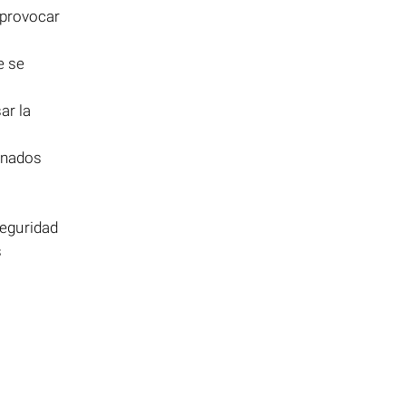
 provocar
e se
ar la
enados
seguridad
s