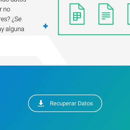
r no
res? ¿Se
ay alguna
Recuperar Datos