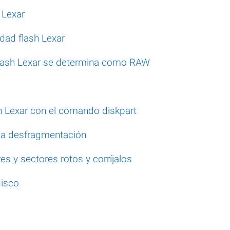
 Lexar
idad flash Lexar
flash Lexar se determina como RAW
sh Lexar con el comando diskpart
 la desfragmentación
s y sectores rotos y corríjalos
disco