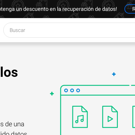
btenga un descuento en la recuperación de datos!
R
los
os de una
dido datos