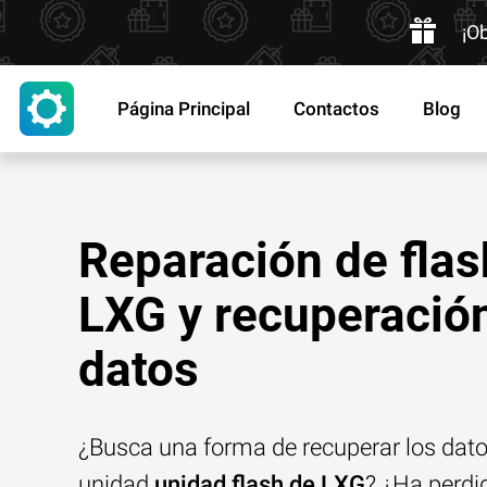
¡O
Página Principal
Contactos
Blog
Reparación de flas
LXG y recuperació
datos
¿Busca una forma de recuperar los dat
unidad
unidad flash de LXG
? ¿Ha perdi