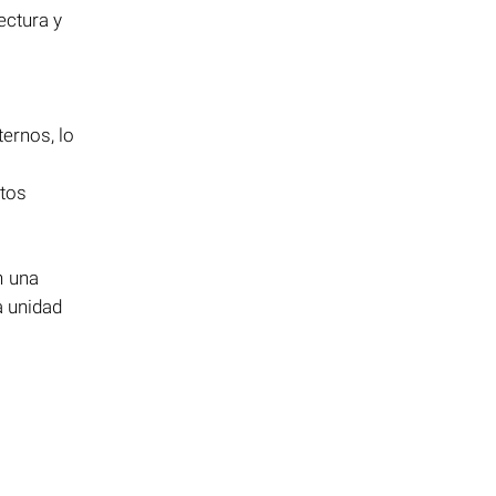
ectura y
ernos, lo
atos
n una
a unidad