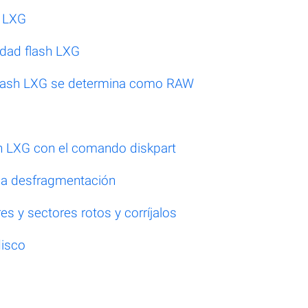
h LXG
idad flash LXG
 flash LXG se determina como RAW
sh LXG con el comando diskpart
 la desfragmentación
s y sectores rotos y corríjalos
disco