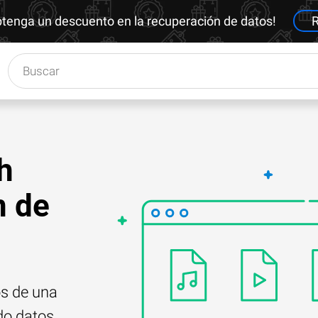
btenga un descuento en la recuperación de datos!
R
h
n de
os de una
do datos