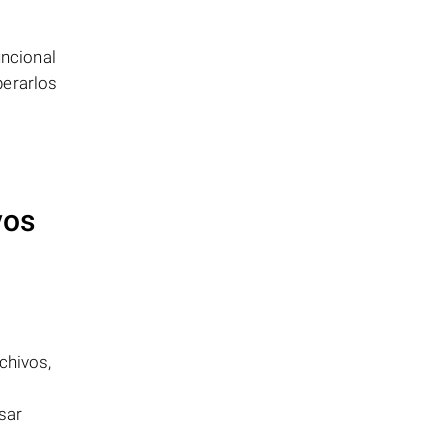
uncional
perarlos
vos
rchivos,
sar