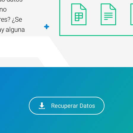
 no
res? ¿Se
ay alguna
Recuperar Datos