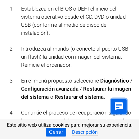
Establezca en el BIOS o UEFI el inicio del
sistema operativo desde el CD, DVD o unidad
USB (conforme al medio de disco de
instalación).
Introduzca al mando (o conecte al puerto USB
un flash) la unidad con imagen del sistema.
Reinicie el ordenador.
En el menú propuesto seleccione
Diagnóstico
/
Configuración avanzada
/
Restaurar la imagen
del sistema
o
Restaurar el sistema
.
Continúe el proceso de recuperación siguiendo
las instrucciones del asistente y haciendo clic
Este sitio web utiliza cookies para mejorar su experiencia.
en el botón
Siguiente
. El programa realizará el
Descripción
Cerrar
trabajo siguiente de forma automática.