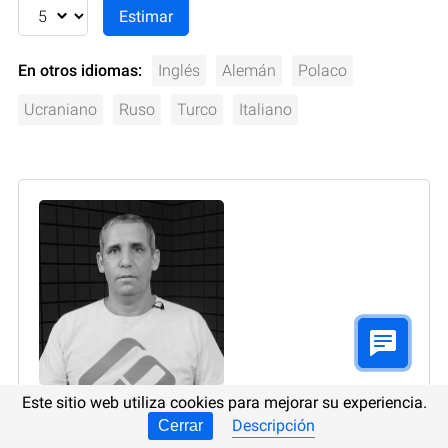
En otros idiomas:
Inglés
Alemán
Polaco
Ucraniano
Ruso
Turco
Italiano
Este sitio web utiliza cookies para mejorar su experiencia.
Autor:
Raidel Arbelay Becerra
, Escritor técnico
Descripción
Cerrar