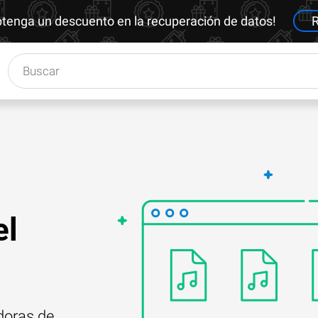
btenga un descuento en la recuperación de datos!
R
el
doras de