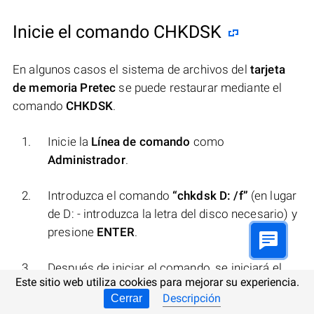
Inicie el comando CHKDSK
En algunos casos el sistema de archivos del
tarjeta
de memoria Pretec
se puede restaurar mediante el
comando
CHKDSK
.
Inicie la
Línea de comando
como
Administrador
.
Introduzca el comando
“chkdsk D: /f”
(en lugar
de D: - introduzca la letra del disco necesario) y
presione
ENTER
.
Después de iniciar el comando, se iniciará el
Este sitio web utiliza cookies para mejorar su experiencia.
proceso de verificación y corrección de errores
Descripción
Cerrar
en el disco o dispositivo, esto puede devolver la