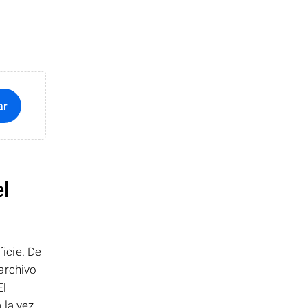
ar
el
icie. De
archivo
El
la vez..