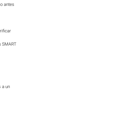
lo antes
ificar
es SMART
s a un