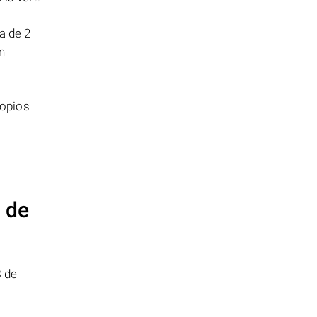
a de 2
n
ropios
 de
8
de