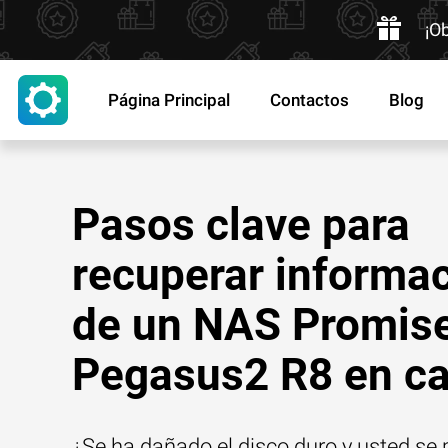
¡O
Página Principal
Contactos
Blog
Pasos clave para
recuperar informa
de un NAS Promis
Pegasus2 R8 en c
¿Se ha dañado el disco duro y usted se