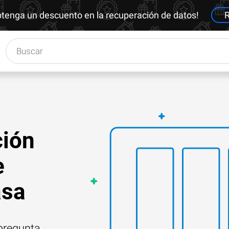
btenga un descuento en la recuperación de datos!
R
ción
e
asa
 pregunta