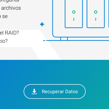
 archivos
o se
el RAID?
cio?
Recuperar Datos