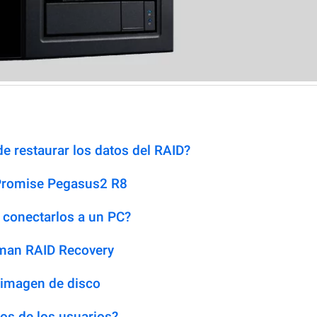
e restaurar los datos del RAID?
 Promise Pegasus2 R8
 conectarlos a un PC?
man RAID Recovery
 imagen de disco
os de los usuarios?