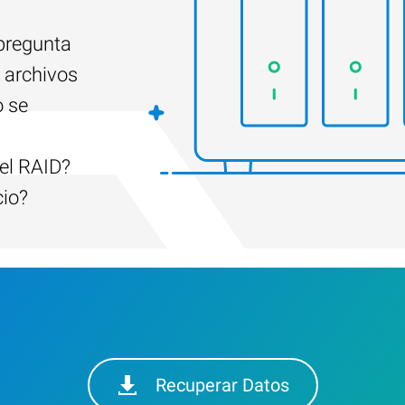
 pregunta
 archivos
o se
el RAID?
cio?
Recuperar Datos