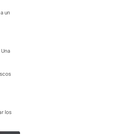
 a un
. Una
.
iscos
ar los