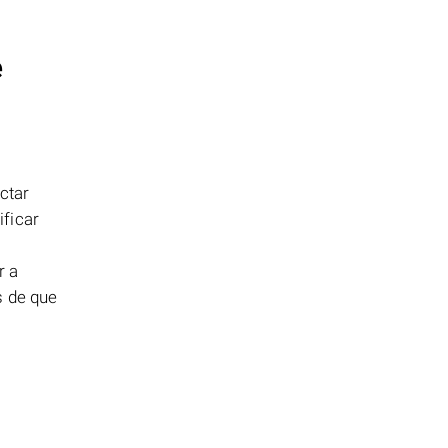
e
ctar
ificar
r a
s de que