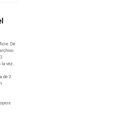
el
icie. De
archivo
El
la vez..
a de 2
n
ropios