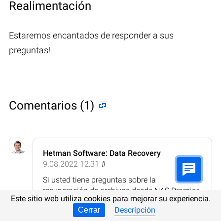
Realimentación
Estaremos encantados de responder a sus
preguntas!
Comentarios (1)
Hetman Software: Data Recovery
9.08.2022 12:31
#
Si usted tiene preguntas sobre la
recuperación de archivos desde NAS Promise
Este sitio web utiliza cookies para mejorar su experiencia.
VTrak M200i o discos de otros fabricantes,
Descripción
Cerrar
después de eliminación o formateo, ¡hágalas