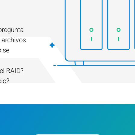
 pregunta
 archivos
o se
el RAID?
cio?