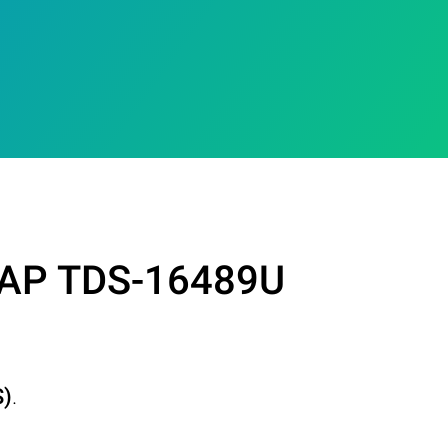
QNAP TDS-16489U
S)
.