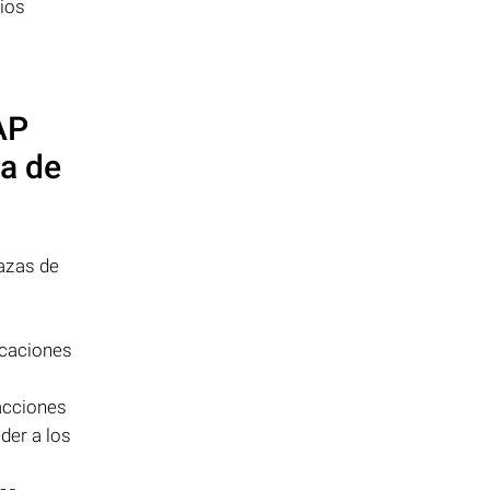
ios
AP
a de
azas de
icaciones
 acciones
der a los