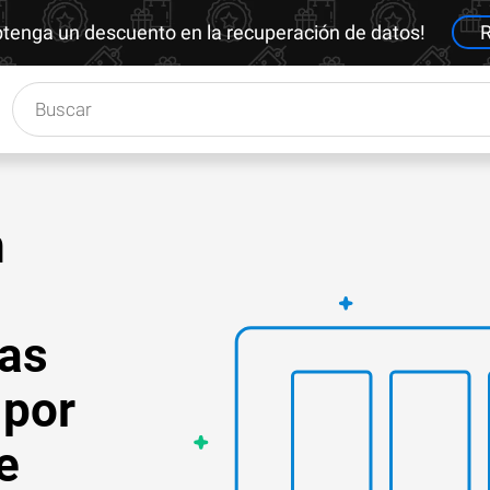
btenga un descuento en la recuperación de datos!
R
n
as
 por
e