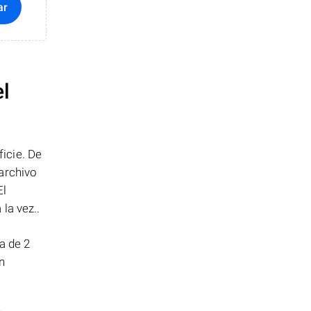
ar
el
icie. De
archivo
El
la vez..
a de 2
n