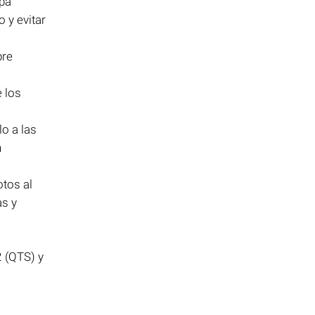
apa
 y evitar
pre
 los
o a las
n
tos al
as y
 (QTS) y