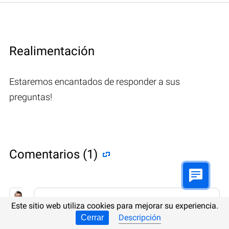
Realimentación
Estaremos encantados de responder a sus
preguntas!
Comentarios (1)
Hetman Software: Data Recovery
Este sitio web utiliza cookies para mejorar su experiencia.
9.08.2022 12:31
#
Descripción
Cerrar