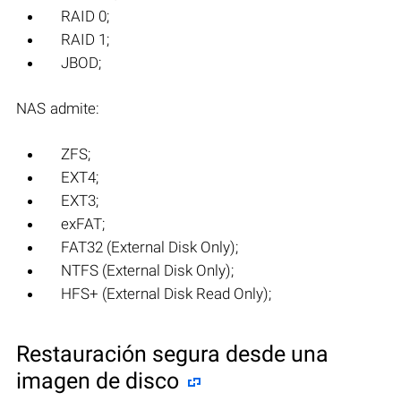
RAID 0;
RAID 1;
JBOD;
NAS admite:
ZFS;
EXT4;
EXT3;
exFAT;
FAT32 (External Disk Only);
NTFS (External Disk Only);
HFS+ (External Disk Read Only);
Restauración segura desde una
imagen de disco