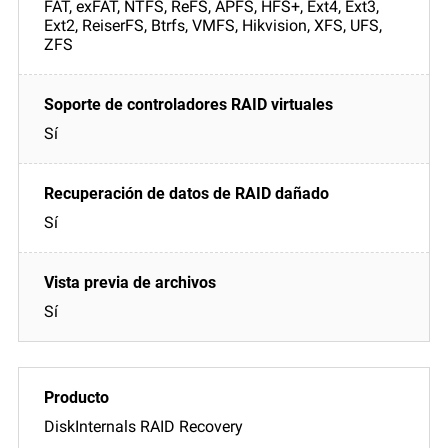
FAT, exFAT, NTFS, ReFS, APFS, HFS+, Ext4, Ext3,
Ext2, ReiserFS, Btrfs, VMFS, Hikvision, XFS, UFS,
ZFS
Sí
Sí
Sí
DiskInternals RAID Recovery