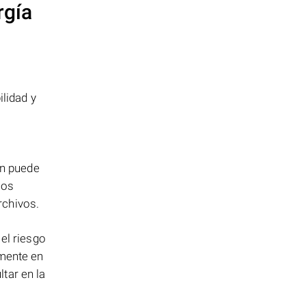
rgía
ilidad y
én puede
los
rchivos.
el riesgo
emente en
tar en la