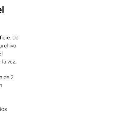
el
icie. De
archivo
El
la vez..
a de 2
n
ios