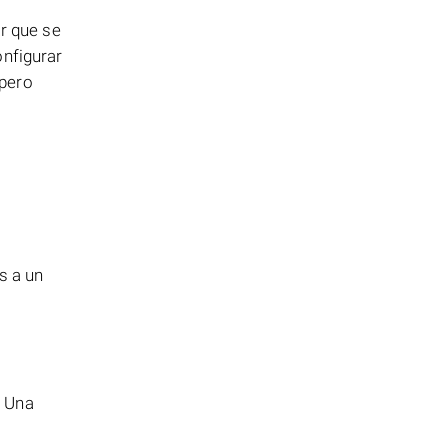
ar que se
onfigurar
 pero
s a un
. Una
.