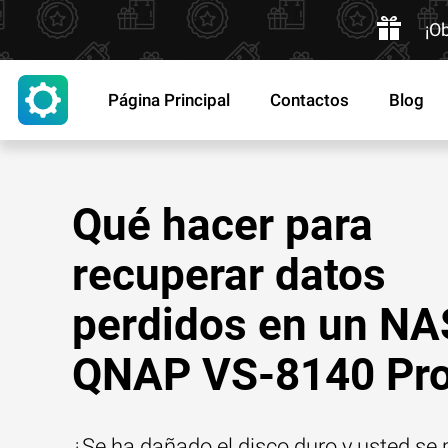
¡O
Página Principal
Contactos
Blog
Qué hacer para
recuperar datos
perdidos en un NA
QNAP VS-8140 Pr
¿Se ha dañado el disco duro y usted se