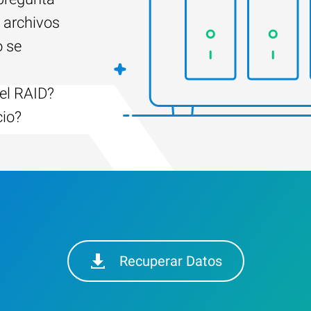
 archivos
o se
el RAID?
cio?
Recuperar Datos