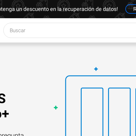
btenga un descuento en la recuperación de datos!
R
S
o+
 pregunta