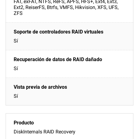
FAT, exFAT, NTFS, ReFS, APFS, HFS+, Ext4, Ext3,
Ext2, ReiserFS, Btrfs, VMFS, Hikvision, XFS, UFS,
ZFS
Sí
Sí
Sí
DiskInternals RAID Recovery