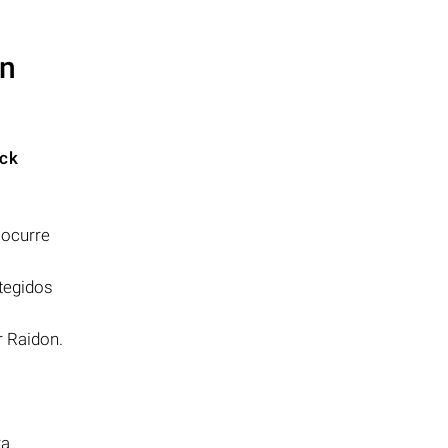
un
ack
 ocurre
tegidos
r Raidon.
ra