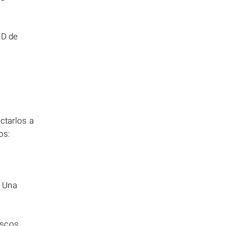
ID de
ctarlos a
os:
. Una
.
iscos