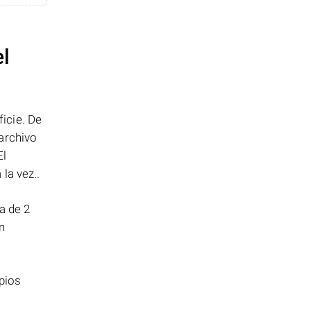
el
icie. De
archivo
El
la vez..
a de 2
n
pios