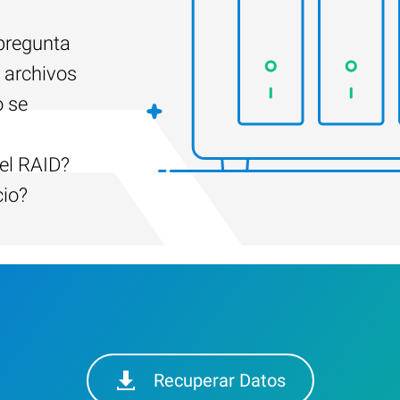
 pregunta
 archivos
o se
el RAID?
cio?
Recuperar Datos