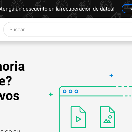
btenga un descuento en la recuperación de datos!
R
moria
e?
ivos
s de su