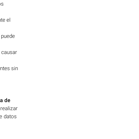
os
te el
, puede
n causar
entes sin
ta de
realizar
de datos