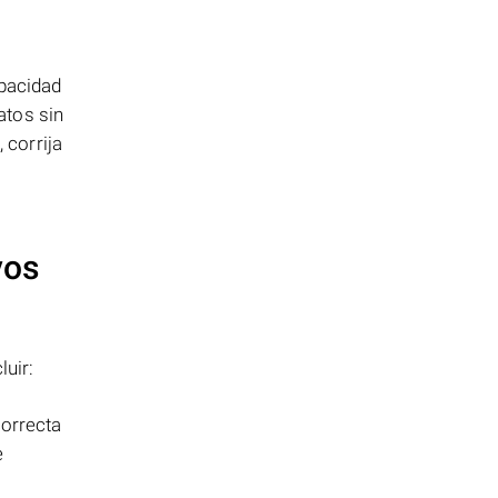
pacidad
atos sin
 corrija
vos
luir:
correcta
e