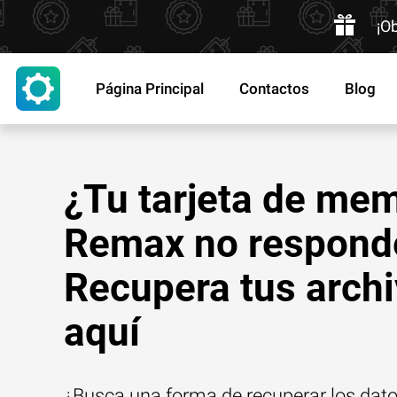
¡O
Página Principal
Contactos
Blog
¿Tu tarjeta de me
Remax no respond
Recupera tus arch
aquí
¿Busca una forma de recuperar los dato