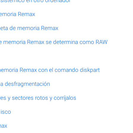
 sistémico en otro ordenador
 memoria Remax
arjeta de memoria Remax
a de memoria Remax se determina como RAW
e memoria Remax con el comando diskpart
 la desfragmentación
s y sectores rotos y corríjalos
disco
max