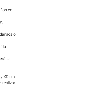
años en
n,
 dañada o
r la
derán a
ay XD o a
 realizar