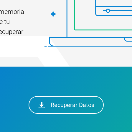
e memoria
e tu
ecuperar
Recuperar Datos