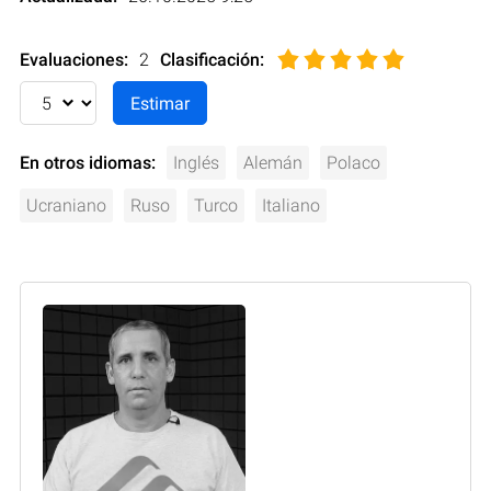
Evaluaciones:
2
Clasificación
:
En otros idiomas:
Inglés
Alemán
Polaco
Ucraniano
Ruso
Turco
Italiano