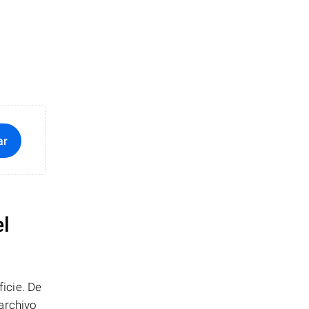
ar
el
icie. De
archivo