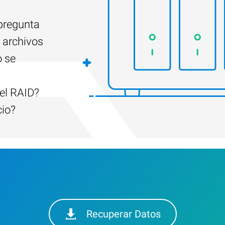
 pregunta
 archivos
o se
el RAID?
cio?
Recuperar Datos