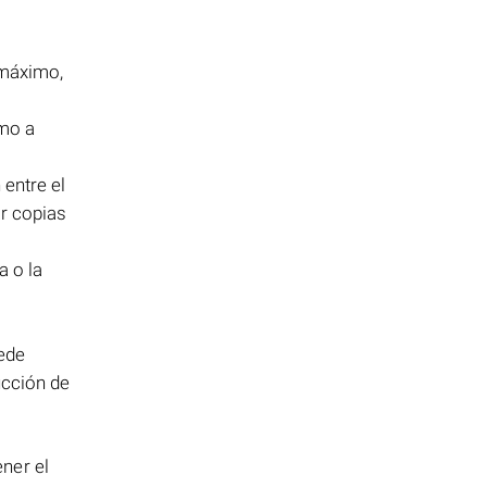
 máximo,
omo a
entre el
ar copias
a o la
uede
ucción de
ner el