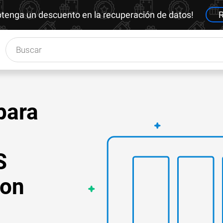
btenga un descuento en la recuperación de datos!
R
para
S
ion