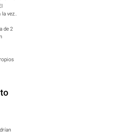
El
la vez..
a de 2
n
ropios
nto
drían