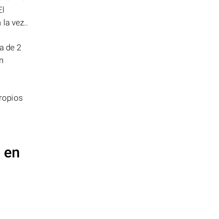
El
la vez..
a de 2
n
ropios
 en