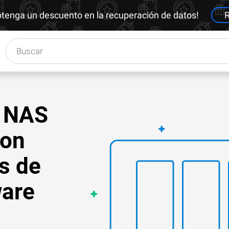
btenga un descuento en la recuperación de datos!
R
n NAS
ion
s de
ware