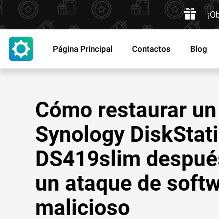
¡O
Página Principal
Contactos
Blog
Cómo restaurar u
Synology DiskStat
DS419slim despué
un ataque de soft
malicioso