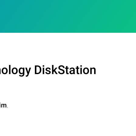
ology DiskStation
lim
.