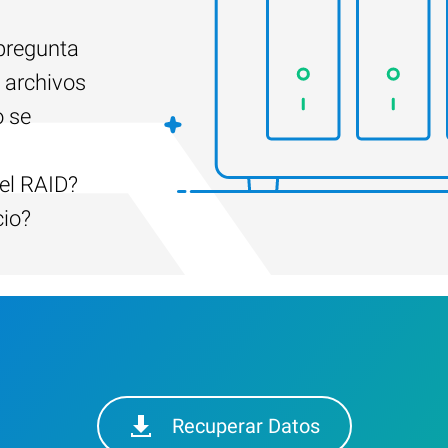
 pregunta
 archivos
o se
el RAID?
cio?
Recuperar Datos