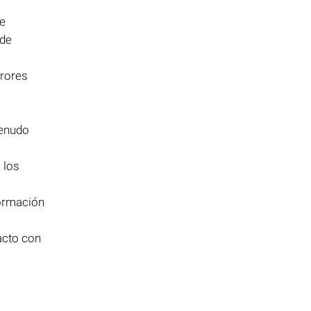
de
 de
rrores
menudo
 los
formación
acto con