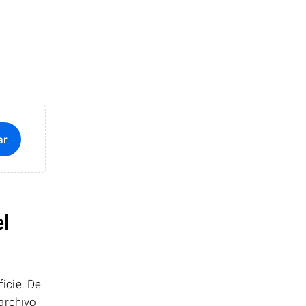
ar
el
icie. De
archivo