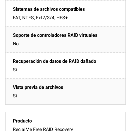
FAT, NTFS, Ext2/3/4, HFS+
No
Sí
Sí
ReclaiMe Free RAID Recovery