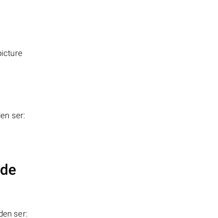
icture
en ser:
 de
en ser: