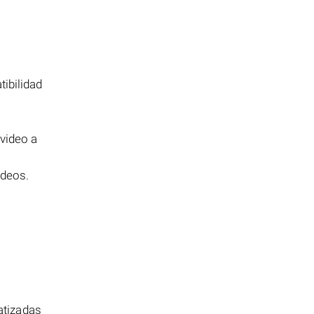
ibilidad
 video a
ideos.
atizadas