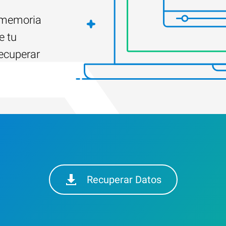
e memoria
e tu
ecuperar
Recuperar Datos