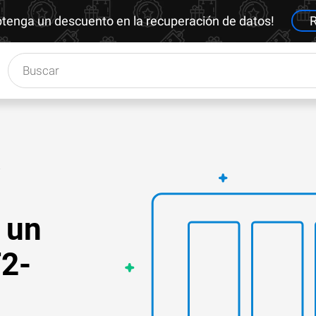
btenga un descuento en la recuperación de datos!
R
a
 un
2-