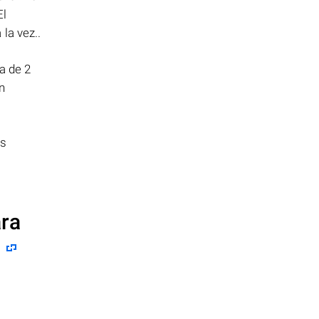
El
la vez..
a de 2
n
us
ara