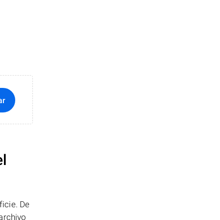
ar
el
icie. De
archivo