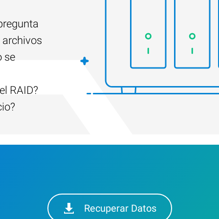
 pregunta
 archivos
o se
el RAID?
cio?
Recuperar Datos