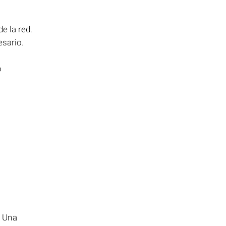
e la red.
esario.
o
. Una