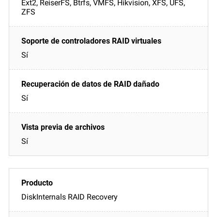
Ext2, ReiserFS, Btrfs, VMFS, Hikvision, XFS, UFS,
ZFS
Sí
Sí
Sí
DiskInternals RAID Recovery